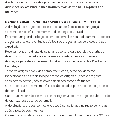
dos termos e condições das políticas de devolução. Tais artigos serão
devolvidos ao remetente, para o endereço do envio original, a expensas do
utilizador.
DANOS CAUSADOS NO TRANSPORTE/ ARTIGOS COM DEFEITO
A devolução de artigos com defeito apenas será aceite se os artigos já
apresentarem o defeito no momento da entrega ao utilizador.
Fazemos um grande esforço no sentido de verificar cuidadosamente todos os
artigos para detetar eventuais defeitos nos artigos, antes de proceder à sua
expedição.
Reservamo-nos no direito de solicitar suporte fotográfico relativo a artigos
defeituosos ou mercadoria erradamente enviada, antes de autorizar a
devolução, para efeitos de reembolso dos custos de transporte e Direitos de
Importação.
Todos os artigos devolvidos como defeituosos, serão devidamente
inspecionados no ato da receção e todos os artigos sujeitos a desgaste
considerado normal, não serão considerados como defeituosos.
Os artigos que apresentem defeito serão trocados por artigo idêntico, sujeito a
disponibilidade.
Caso o utilizador não pretenda que lhe seja enviado um artigo de substituição,
deverá fazer esse pedido por email.
A devolução de artigos com defeito deverá ser solicitada no prazo de 14 dias
após a receção dos mesmos.
Os reembolsos relativos a artigos com defeito terão lugar no prazo de 30 dias