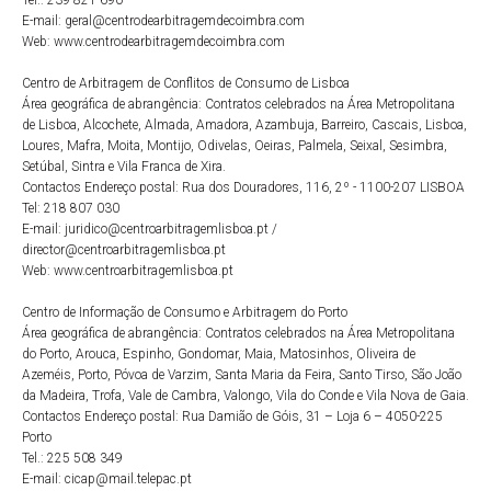
Tel.: 239 821 690
E-mail: geral@centrodearbitragemdecoimbra.com
Web: www.centrodearbitragemdecoimbra.com
Centro de Arbitragem de Conflitos de Consumo de Lisboa
Área geográfica de abrangência: Contratos celebrados na Área Metropolitana
de Lisboa, Alcochete, Almada, Amadora, Azambuja, Barreiro, Cascais, Lisboa,
Loures, Mafra, Moita, Montijo, Odivelas, Oeiras, Palmela, Seixal, Sesimbra,
Setúbal, Sintra e Vila Franca de Xira.
Contactos Endereço postal: Rua dos Douradores, 116, 2º - 1100-207 LISBOA
Tel: 218 807 030
E-mail: juridico@centroarbitragemlisboa.pt /
director@centroarbitragemlisboa.pt
Web: www.centroarbitragemlisboa.pt
Centro de Informação de Consumo e Arbitragem do Porto
Área geográfica de abrangência: Contratos celebrados na Área Metropolitana
do Porto, Arouca, Espinho, Gondomar, Maia, Matosinhos, Oliveira de
Azeméis, Porto, Póvoa de Varzim, Santa Maria da Feira, Santo Tirso, São João
da Madeira, Trofa, Vale de Cambra, Valongo, Vila do Conde e Vila Nova de Gaia.
Contactos Endereço postal: Rua Damião de Góis, 31 – Loja 6 – 4050-225
Porto
Tel.: 225 508 349
E-mail: cicap@mail.telepac.pt