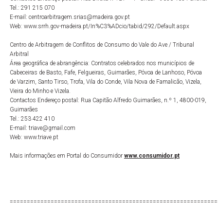
Tel.: 291 215 070
E-mail: centroarbitragem.srias@madeira.gov.pt
Web: www.srrh.gov-madeira.pt/In%C3%ADcio/tabid/292/Default.aspx
Centro de Arbitragem de Conflitos de Consumo do Vale do Ave / Tribunal
Arbitral
Área geográfica de abrangência: Contratos celebrados nos municípios de
Cabeceiras de Basto, Fafe, Felgueiras, Guimarães, Póvoa de Lanhoso, Póvoa
de Varzim, Santo Tirso, Trofa, Vila do Conde, Vila Nova de Famalicão, Vizela,
Vieira do Minho e Vizela.
Contactos Endereço postal: Rua Capitão Alfredo Guimarães, n.º 1, 4800-019,
Guimarães
Tel.: 253 422 410
E-mail: triave@gmail.com
Web: www.triave.pt
Mais informações em Portal do Consumidor
www.consumidor.pt
=============================================================