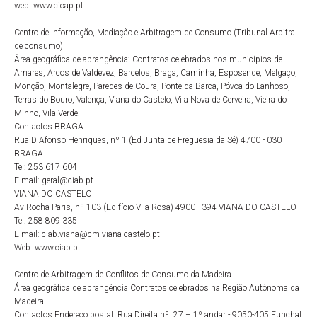
web: www.cicap.pt
Centro de Informação, Mediação e Arbitragem de Consumo (Tribunal Arbitral
de consumo)
Área geográfica de abrangência: Contratos celebrados nos municípios de
Amares, Arcos de Valdevez, Barcelos, Braga, Caminha, Esposende, Melgaço,
Monção, Montalegre, Paredes de Coura, Ponte da Barca, Póvoa do Lanhoso,
Terras do Bouro, Valença, Viana do Castelo, Vila Nova de Cerveira, Vieira do
Minho, Vila Verde.
Contactos BRAGA:
Rua D Afonso Henriques, nº 1 (Ed Junta de Freguesia da Sé) 4700 - 030
BRAGA
Tel: 253 617 604
E-mail: geral@ciab.pt
VIANA DO CASTELO
Av Rocha Paris, nº 103 (Edifício Vila Rosa) 4900 - 394 VIANA DO CASTELO
Tel: 258 809 335
E-mail: ciab.viana@cm-viana-castelo.pt
Web: www.ciab.pt
Centro de Arbitragem de Conflitos de Consumo da Madeira
Área geográfica de abrangência Contratos celebrados na Região Autónoma da
Madeira.
Contactos Endereço postal: Rua Direita nº. 27 – 1º andar - 9050-405 Funchal