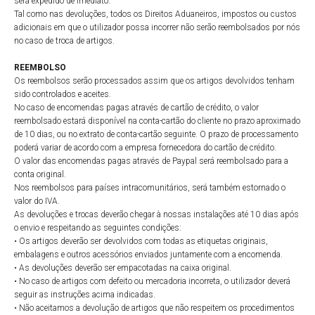
será expedido de imediato.
Tal como nas devoluções, todos os Direitos Aduaneiros, impostos ou custos
adicionais em que o utilizador possa incorrer não serão reembolsados por nós
no caso de troca de artigos.
REEMBOLSO
Os reembolsos serão processados assim que os artigos devolvidos tenham
sido controlados e aceites.
No caso de encomendas pagas através de cartão de crédito, o valor
reembolsado estará disponível na conta-cartão do cliente no prazo aproximado
de 10 dias, ou no extrato de conta-cartão seguinte. O prazo de processamento
poderá variar de acordo com a empresa fornecedora do cartão de crédito.
O valor das encomendas pagas através de Paypal será reembolsado para a
conta original.
Nos reembolsos para países intracomunitários, será também estornado o
valor do IVA.
As devoluções e trocas deverão chegar à nossas instalações até 10 dias após
o envio e respeitando as seguintes condições:
• Os artigos deverão ser devolvidos com todas as etiquetas originais,
embalagens e outros acessórios enviados juntamente com a encomenda.
• As devoluções deverão ser empacotadas na caixa original.
• No caso de artigos com defeito ou mercadoria incorreta, o utilizador deverá
seguir as instruções acima indicadas.
• Não aceitamos a devolução de artigos que não respeitem os procedimentos