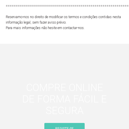
=============================================================
Reservamo-nos no direito de modificar os termos e condições contidas nesta
informação legal, sem fazer aviso prévio.
Para mais informações não hesite em contactar-nos.
COMPRE ONLINE
DE FORMA FÁCIL E
SEGURA
REGISTE-SE