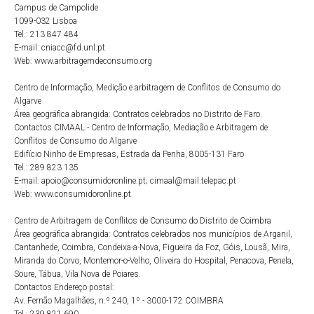
Campus de Campolide
1099-032 Lisboa
Tel.: 213 847 484
E-mail: cniacc@fd.unl.pt
Web: www.arbitragemdeconsumo.org
Centro de Informação, Medição e arbitragem de Conflitos de Consumo do
Algarve
Área geográfica abrangida: Contratos celebrados no Distrito de Faro.
Contactos CIMAAL - Centro de Informação, Mediação e Arbitragem de
Conflitos de Consumo do Algarve
Edifício Ninho de Empresas, Estrada da Penha, 8005-131 Faro
Tel.: 289 823 135
E-mail: apoio@consumidoronline.pt; cimaal@mail.telepac.pt
Web: www.consumidoronline.pt
Centro de Arbitragem de Conflitos de Consumo do Distrito de Coimbra
Área geográfica abrangida: Contratos celebrados nos municípios de Arganil,
Cantanhede, Coimbra, Condeixa-a-Nova, Figueira da Foz, Góis, Lousã, Mira,
Miranda do Corvo, Montemor-o-Velho, Oliveira do Hospital, Penacova, Penela,
Soure, Tábua, Vila Nova de Poiares.
Contactos Endereço postal:
Av. Fernão Magalhães, n.º 240, 1º - 3000-172 COIMBRA