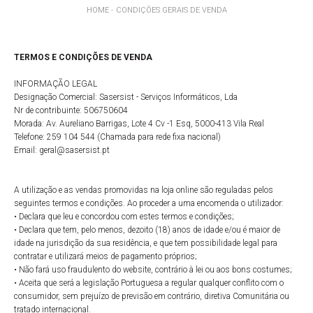
HOME
CONDIÇÕES GERAIS DE VENDA
TERMOS E CONDIÇÕES DE VENDA
INFORMAÇÃO LEGAL
Designação Comercial: Sasersist - Serviços Informáticos, Lda
Nr de contribuinte: 506750604
Morada: Av. Aureliano Barrigas, Lote 4 Cv -1 Esq, 5000-413 Vila Real
Telefone: 259 104 544 (Chamada para rede fixa nacional)
Email: geral@sasersist.pt
A utilização e as vendas promovidas na loja online são reguladas pelos
seguintes termos e condições. Ao proceder a uma encomenda o utilizador:
• Declara que leu e concordou com estes termos e condições;
• Declara que tem, pelo menos, dezoito (18) anos de idade e/ou é maior de
idade na jurisdição da sua residência, e que tem possibilidade legal para
contratar e utilizará meios de pagamento próprios;
• Não fará uso fraudulento do website, contrário à lei ou aos bons costumes;
• Aceita que será a legislação Portuguesa a regular qualquer conflito com o
consumidor, sem prejuízo de previsão em contrário, diretiva Comunitária ou
tratado internacional.