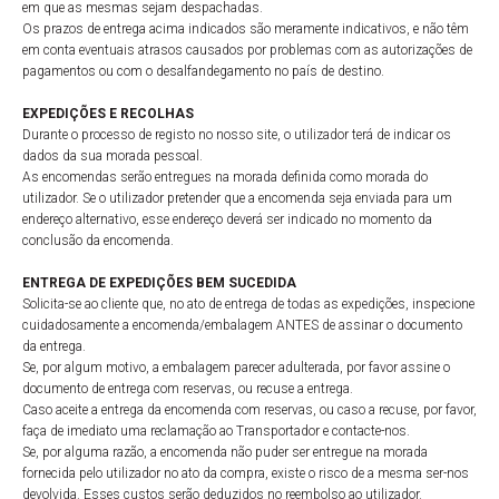
em que as mesmas sejam despachadas.
Os prazos de entrega acima indicados são meramente indicativos, e não têm
em conta eventuais atrasos causados por problemas com as autorizações de
pagamentos ou com o desalfandegamento no país de destino.
EXPEDIÇÕES E RECOLHAS
Durante o processo de registo no nosso site, o utilizador terá de indicar os
dados da sua morada pessoal.
As encomendas serão entregues na morada definida como morada do
utilizador. Se o utilizador pretender que a encomenda seja enviada para um
endereço alternativo, esse endereço deverá ser indicado no momento da
conclusão da encomenda.
ENTREGA DE EXPEDIÇÕES BEM SUCEDIDA
Solicita-se ao cliente que, no ato de entrega de todas as expedições, inspecione
cuidadosamente a encomenda/embalagem ANTES de assinar o documento
da entrega.
Se, por algum motivo, a embalagem parecer adulterada, por favor assine o
documento de entrega com reservas, ou recuse a entrega.
Caso aceite a entrega da encomenda com reservas, ou caso a recuse, por favor,
faça de imediato uma reclamação ao Transportador e contacte-nos.
Se, por alguma razão, a encomenda não puder ser entregue na morada
fornecida pelo utilizador no ato da compra, existe o risco de a mesma ser-nos
devolvida. Esses custos serão deduzidos no reembolso ao utilizador.