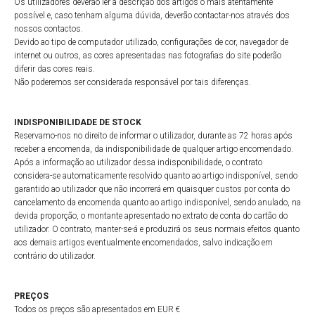
Os utilizadores deverão ler a descrição dos artigos o mais atentamente
possível e, caso tenham alguma dúvida, deverão contactar-nos através dos
nossos contactos.
Devido ao tipo de computador utilizado, configurações de cor, navegador de
internet ou outros, as cores apresentadas nas fotografias do site poderão
diferir das cores reais.
Não poderemos ser considerada responsável por tais diferenças.
INDISPONIBILIDADE DE STOCK
Reservamo-nos no direito de informar o utilizador, durante as 72 horas após
receber a encomenda, da indisponibilidade de qualquer artigo encomendado.
Após a informação ao utilizador dessa indisponibilidade, o contrato
considera-se automaticamente resolvido quanto ao artigo indisponível, sendo
garantido ao utilizador que não incorrerá em quaisquer custos por conta do
cancelamento da encomenda quanto ao artigo indisponível, sendo anulado, na
devida proporção, o montante apresentado no extrato de conta do cartão do
utilizador. O contrato, manter-se-á e produzirá os seus normais efeitos quanto
aos demais artigos eventualmente encomendados, salvo indicação em
contrário do utilizador.
PREÇOS
Todos os preços são apresentados em EUR €