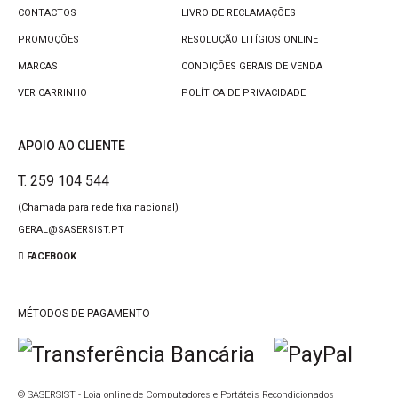
CONTACTOS
LIVRO DE RECLAMAÇÕES
PROMOÇÕES
RESOLUÇÃO LITÍGIOS ONLINE
MARCAS
CONDIÇÕES GERAIS DE VENDA
VER CARRINHO
POLÍTICA DE PRIVACIDADE
Tapete Higienizante ECO TFEquipment - 40 x 60 cm
49.00€
APOIO AO CLIENTE
T. 259 104 544
(Chamada para rede fixa nacional)
GERAL@SASERSIST.PT
..
FACEBOOK
MÉTODOS DE PAGAMENTO
Tapete Higienizante ECO TFEquipment - 60 x 85 cm
59.00€
© SASERSIST - Loja online de Computadores e Portáteis Recondicionados