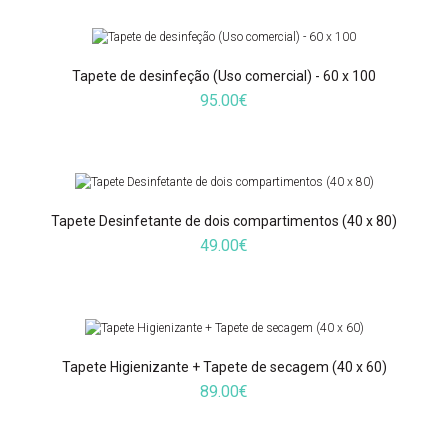
desinfetante e dois medidores.É um kit de uso comercial ou
habitacional com ação bactericida, fungicida e virucida.Uma
combinação inovadora de dois tapetes para uma máxima
higienização:Esterilize os sapatos pisando o tapete "Soak" embebido
Tapete de desinfeção (Uso comercial) - 60 x 100
com a nossa solução desi..
95.00€
Tapete Desinfetante de dois compartimentos (40 x 80)
Tapete de desinfeção (Uso comercial) - 46 x 70
49.00€
59.00€
Tapete Higienizante + Tapete de secagem (40 x 60)
Tapete de uso comercial anti-microbiano e anti-fungo especifico para o
89.00€
trafego médio adequado a desinfeção de calçado, onde se pretende a
máxima salubridade...