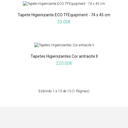
Tapete Desinfetante de dois compartimentos (40 x 80)
49.00€
Tapete Higienizante ECO TFEquipment - 74 x 45 cm
55.00€
Base fabricada em resistente e duradoura borracha anti-deslizante.
Com duas zonas independentes e devidamente identificadas para
desinfeção e secagem. Zona de desinfeção para verter o líquido
Tapetes Higienizantes Cor antracite II
desinfetante (não incluído) fabricada em esponja absorbente, com
220.00€
depósito para evitar que se derrame o líquido e fixações para evitar
deslizamento. Zona de secagem fabricada em feltro resistente.
Reutilizável..
Exibindo 1 a 10 de 10 (1 Páginas)
Tapete Higienizante + Tapete de secagem (40 x 60)
89.00€