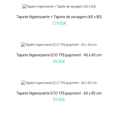
Tapete Higienizante + Tapete de secagem (60 x 80)
129.00€
Tapete de desinfeção (Uso comercial) - 60 x 100
95.00€
Tapete Higienizante ECO TFEquipment - 40 x 60 cm
49.00€
Tapete de uso comercial anti-microbiano e anti-fungo especifico para o
trafego médio adequado a desinfeção de calçado, onde se pretende a
máxima salubridade...
Tapete Higienizante ECO TFEquipment - 60 x 85 cm
59.00€