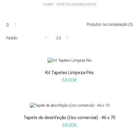
HOME
TAPETES HIGIENIZANTES
Produtos na comparação (0)
Kit Tapetes Limpeza Pés
69.00€
Kit Tapetes Limpeza Pés
69.00€
Tapete de desinfeção (Uso comercial) - 46 x 70
59.00€
Kit completo de desinfeção para calçado que inclui dois tapetes, um
com o líquido desinfetante e outro para secar em seguida, o líquido