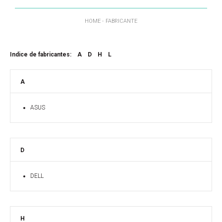
HOME
FABRICANTE
Indice de fabricantes:
A
D
H
L
A
ASUS
D
DELL
H