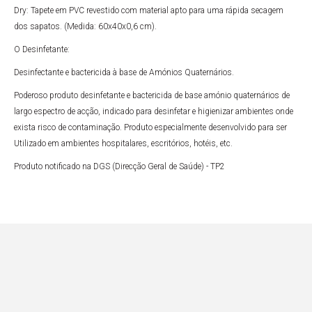
Dry: Tapete em PVC revestido com material apto para uma rápida secagem
dos sapatos. (Medida: 60x40x0,6 cm).
O Desinfetante:
Desinfectante e bactericida à base de Amónios Quaternários.
Poderoso produto desinfetante e bactericida de base amónio quaternários de
largo espectro de acção, indicado para desinfetar e higienizar ambientes onde
exista risco de contaminação. Produto especialmente desenvolvido para ser
Utilizado em ambientes hospitalares, escritórios, hotéis, etc.
Produto notificado na DGS (Direcção Geral de Saúde) - TP2