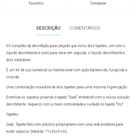
Favoritos
Comparar
DESCRIÇÃO
COMENTÁRIOS
Kit completo de desinfeção para calçado que inclui dois tapetes, um com o
líquido desinfetante e outro para secar em seguida, o líquido desinfetante e
dois medidores.
É um kit de uso comercial ou habitacional com ação bactericida, fungicida e
virucida.
Uma combinação inovadora de dois tapetes para uma máxima higienização:
Esterilize os sapatos pisando o tapete "Soak" embebido com a nossa solução
desinfetante. Seque-os com a maior comodidade e cuidado no tapete "Dry".
Tapetes:
Soak: Tapete feito com plástico polipropileno com uma rede protetora para
evitar salpicos (Medida: 71x35x3 cm).